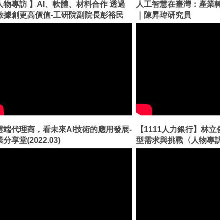
人物專訪 】AI、軟體、材料合作 透過
人工智慧在臺灣：產業
數據創更高價值-工研院副院長彭裕民
｜陳昇瑋研究員
雲端代理商，看未來AI技術的應用發展-
【1111人力銀行】林
分享堂(2022.03)
型需求與挑戰〈人物專訪