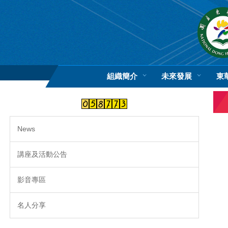
跳
到
主
要
內
容
區
組織簡介
未來發展
東
News
講座及活動公告
影音專區
名人分享