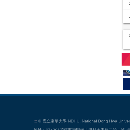
:::
© 國立東華大學 NDHU, National Dong Hwa Univers