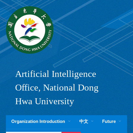
Jump
to
the
main
content
block
Artificial Intelligence
Office, National Dong
Hwa University
Organization Introduction
中文
Future