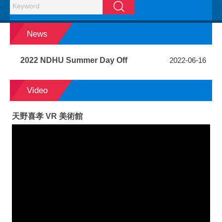
Search
News
2022 NDHU Summer Day Off
2022-06-16
Video
天野喜孝 VR 美術館